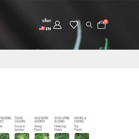
บล็อก
0
EN