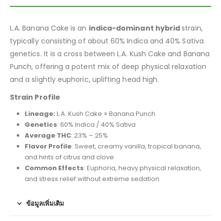
L.A. Banana Cake is an
indica-dominant hybrid
strain,
typically consisting of about 60% Indica and 40% Sativa
genetics. It is a cross between L.A. Kush Cake and Banana
Punch, offering a potent mix of deep physical relaxation
and a slightly euphoric, uplifting head high.
Strain Profile
Lineage:
L.A. Kush Cake × Banana Punch
Genetics
: 60% Indica / 40% Sativa
Average THC
: 23% – 25%
Flavor Profile
: Sweet, creamy vanilla, tropical banana,
and hints of citrus and clove
Common Effects
: Euphoria, heavy physical relaxation,
and stress relief without extreme sedation
ข้อมูลเพิ่มเติม