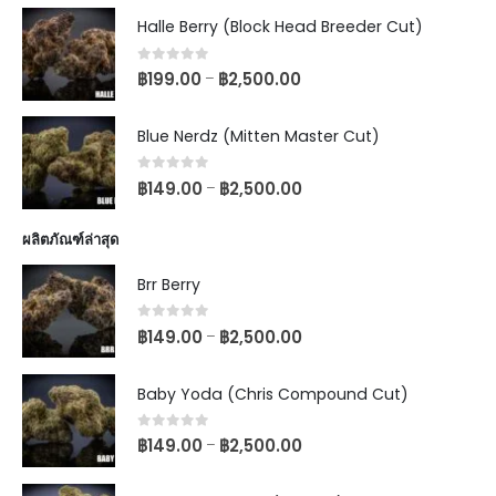
Halle Berry (Block Head Breeder Cut)
0
out of 5
฿
199.00
฿
2,500.00
–
Blue Nerdz (Mitten Master Cut)
0
out of 5
฿
149.00
฿
2,500.00
–
ผลิตภัณฑ์ล่าสุด
Brr Berry
0
out of 5
฿
149.00
฿
2,500.00
–
Baby Yoda (Chris Compound Cut)
0
out of 5
฿
149.00
฿
2,500.00
–