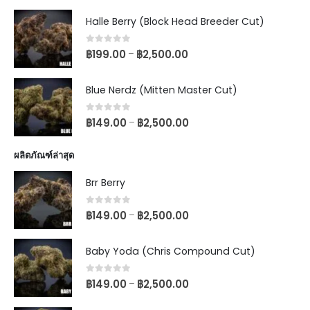
Halle Berry (Block Head Breeder Cut)
0
out of 5
฿
199.00
฿
2,500.00
–
Blue Nerdz (Mitten Master Cut)
0
out of 5
฿
149.00
฿
2,500.00
–
ผลิตภัณฑ์ล่าสุด
Brr Berry
0
out of 5
฿
149.00
฿
2,500.00
–
Baby Yoda (Chris Compound Cut)
0
out of 5
฿
149.00
฿
2,500.00
–