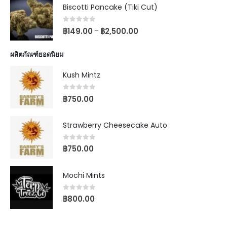
Biscotti Pancake (Tiki Cut)
0
out of 5
฿
149.00
฿
2,500.00
–
ผลิตภัณฑ์ยอดนิยม
Kush Mintz
0
out of 5
฿
750.00
Strawberry Cheesecake Auto
0
out of 5
฿
750.00
Mochi Mints
0
out of 5
฿
800.00