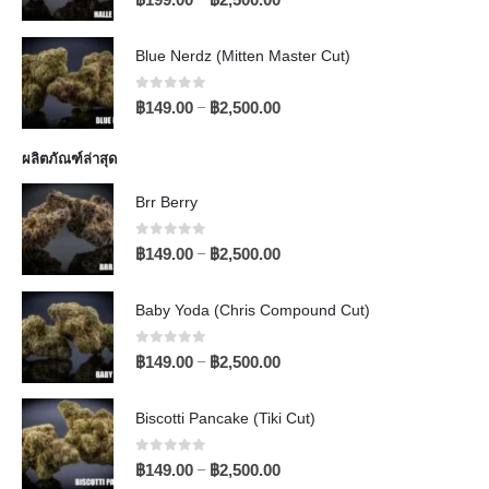
0
out of 5
–
฿
199.00
฿
2,500.00
Blue Nerdz (Mitten Master Cut)
0
out of 5
–
฿
149.00
฿
2,500.00
ผลิตภัณฑ์ล่าสุด
Brr Berry
0
out of 5
–
฿
149.00
฿
2,500.00
Baby Yoda (Chris Compound Cut)
0
out of 5
–
฿
149.00
฿
2,500.00
Biscotti Pancake (Tiki Cut)
0
out of 5
–
฿
149.00
฿
2,500.00