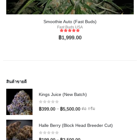
Façade
Compound Genetics
เมล็ดกัญชาหญิง
5
out of 5
฿
2,250.00
สินค้าขายดี
Kings Juice (New Batch)
0
out of 5
–
ต่อ กรัม
฿
399.00
฿
5,500.00
Halle Berry (Block Head Breeder Cut)