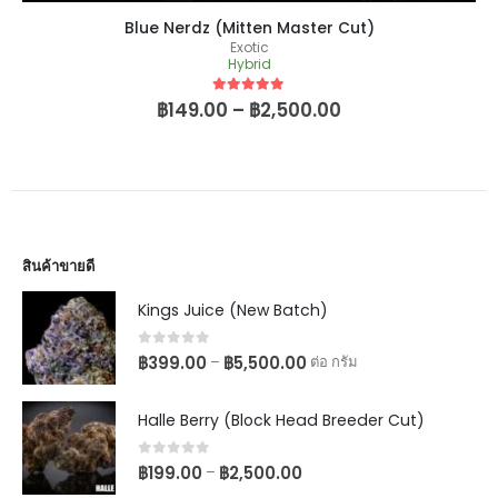
Blue Nerdz (Mitten Master Cut)
Exotic
Hybrid
5
out of 5
฿
149.00
–
฿
2,500.00
สินค้าขายดี
Kings Juice (New Batch)
0
out of 5
฿
399.00
฿
5,500.00
–
ต่อ กรัม
Halle Berry (Block Head Breeder Cut)
0
out of 5
฿
199.00
฿
2,500.00
–