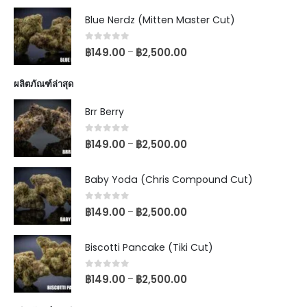
Blue Nerdz (Mitten Master Cut)
0
out of 5
฿
149.00
฿
2,500.00
–
ผลิตภัณฑ์ล่าสุด
Brr Berry
0
out of 5
฿
149.00
฿
2,500.00
–
Baby Yoda (Chris Compound Cut)
0
out of 5
฿
149.00
฿
2,500.00
–
Biscotti Pancake (Tiki Cut)
0
out of 5
฿
149.00
฿
2,500.00
–