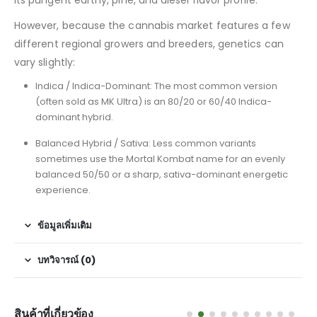
its pungent earthy, pine, and diesel flavor profile.
However, because the cannabis market features a few
different regional growers and breeders, genetics can
vary slightly:
Indica / Indica-Dominant: The most common version
(often sold as MK Ultra) is an 80/20 or 60/40 Indica-
dominant hybrid.
Balanced Hybrid / Sativa: Less common variants
sometimes use the Mortal Kombat name for an evenly
balanced 50/50 or a sharp, sativa-dominant energetic
experience.
ข้อมูลเพิ่มเติม
บทวิจารณ์ (0)
สินค้าที่เกี่ยวข้อง